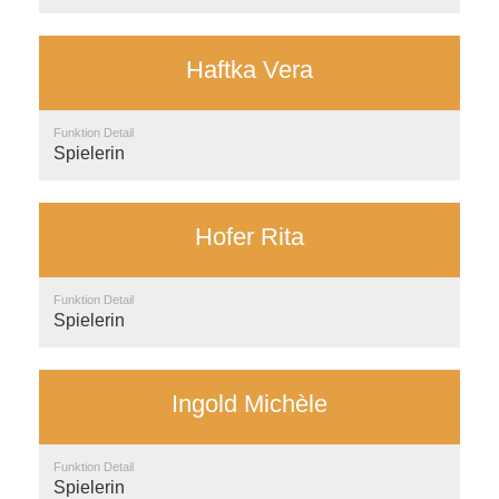
Haftka Vera
Funktion Detail
Spielerin
Hofer Rita
Funktion Detail
Spielerin
Ingold Michèle
Funktion Detail
Spielerin