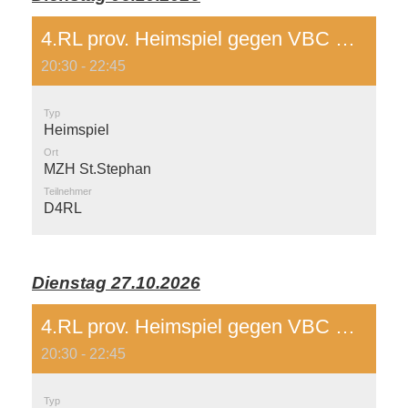
4.RL prov. Heimspiel gegen VBC Konolfingen
20:30 - 22:45
Typ
Heimspiel
Ort
MZH St.Stephan
Teilnehmer
D4RL
Dienstag 27.10.2026
4.RL prov. Heimspiel gegen VBC Seftigen
20:30 - 22:45
Typ