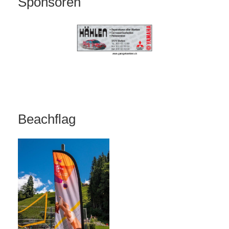
Sponsoren
Beachflag