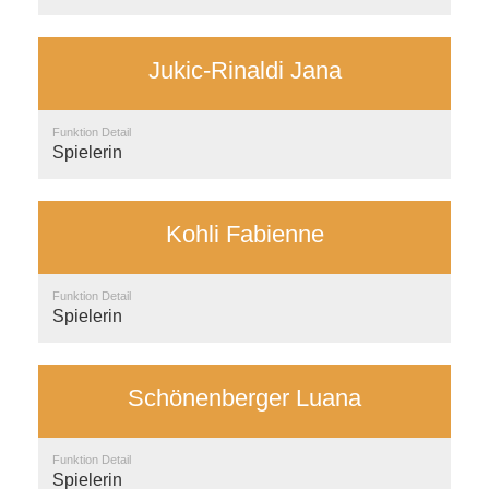
Jukic-Rinaldi Jana
Funktion Detail
Spielerin
Kohli Fabienne
Funktion Detail
Spielerin
Schönenberger Luana
Funktion Detail
Spielerin