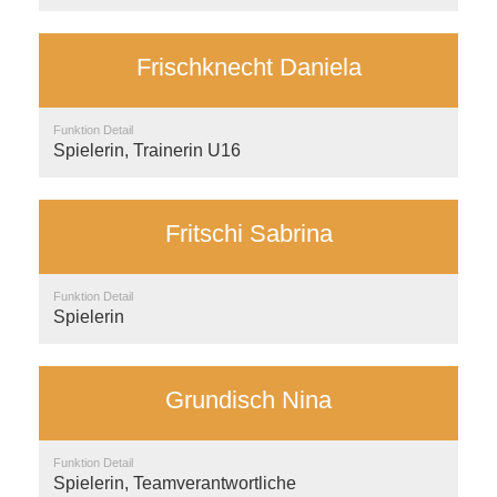
Frischknecht Daniela
Funktion Detail
Spielerin, Trainerin U16
Fritschi Sabrina
Funktion Detail
Spielerin
Grundisch Nina
Funktion Detail
Spielerin, Teamverantwortliche