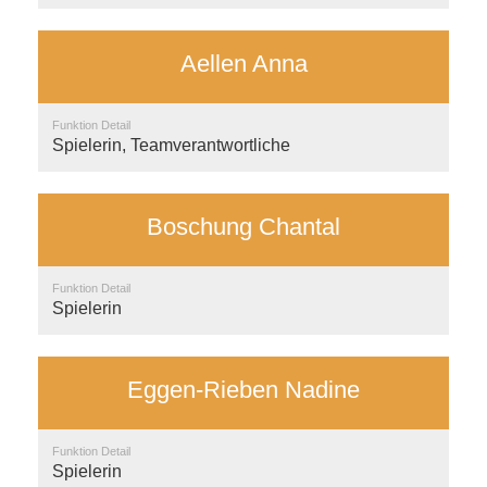
Aellen Anna
Funktion Detail
Spielerin, Teamverantwortliche
Boschung Chantal
Funktion Detail
Spielerin
Eggen-Rieben Nadine
Funktion Detail
Spielerin